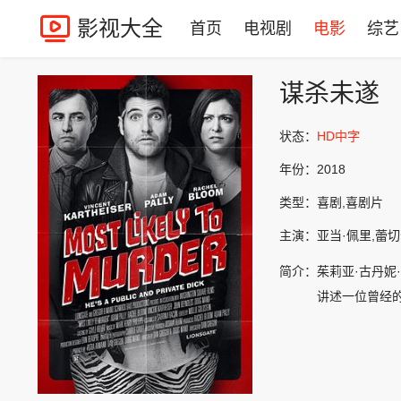
影视大全
首页
电视剧
电影
综艺
谋杀未遂
状态：
HD中字
年份：
2018
类型：
喜剧,喜剧片
主演：
亚当·佩里,蕾切
简介：
茱莉亚·古丹妮·
讲述一位曾经