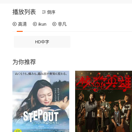
播放列表
倒序
高清
ikun
非凡
HD中字
为你推荐