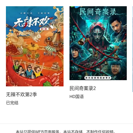
民间奇案录2
无辣不欢第2季
HD国语
已完结
本站只提供WEB页面服务，本站不存储、不制作任何视频。