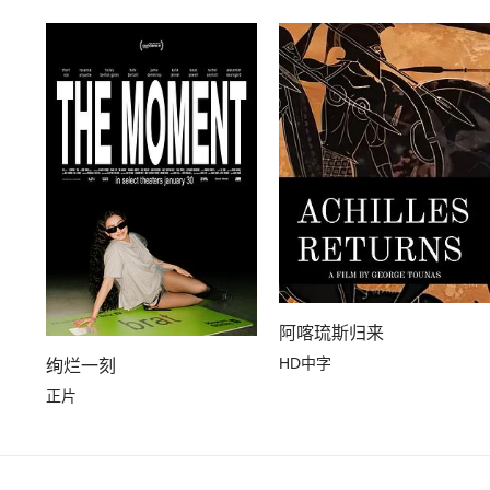
阿喀琉斯归来
HD中字
绚烂一刻
正片