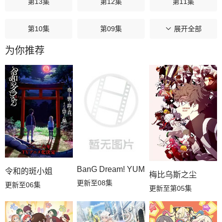
第13集
第12集
第11集
第10集
第09集
第08集
展开全部
为你推荐
第07集
第06集
第05集
第04集
第03集
第02集
第01集
BanG Dream! YUME∞MITA
令和的斑小姐
梅比乌斯之尘
更新至08集
更新至06集
更新至第05集