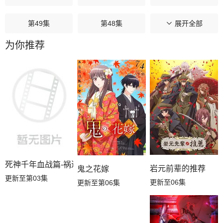
第49集
第48集
第47集
展开全部
为你推荐
第46集
第45集
第44集
第43集
第42集
第41集
第40集
第39集
第38集
第37集
第36集
第35集
第34集
第33集
第32集
死神千年血战篇-祸进谭-
岩元前辈的推荐
鬼之花嫁
更新至第03集
更新至06集
更新至第06集
第31集
第30集
第29集
第28集
第27集
第26集