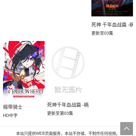
死神 千年血战篇 -祸
更新至03集
死神千年血战篇 -祸进谭-
缎带骑士
更新至第03集
HD中字
本站只提供WEB页面服务，本站不存储、不制作任何视频。