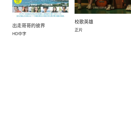
校歌英雄
出走哥哥的彼界
正片
HD中字