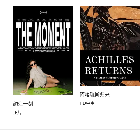
阿喀琉斯归来
HD中字
绚烂一刻
正片