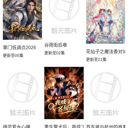
谷雨街后巷
掌门低调点2026
花仙子之魔法香对论
更新至02集
更新至05集
更新至21集
缔灵爱水心缠
重生警犬后，我成了名侦探？
苏东坡与杭州的故事