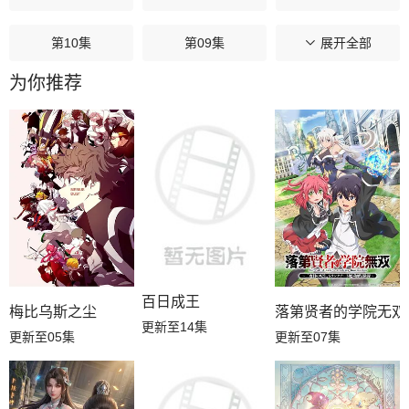
第10集
第09集
第08集
展开全部
为你推荐
第07集
第06集
第05集
第04集
第03集
第02集
第01集
百日成王
梅比乌斯之尘
落第贤者的学院无双
更新至14集
更新至05集
更新至07集