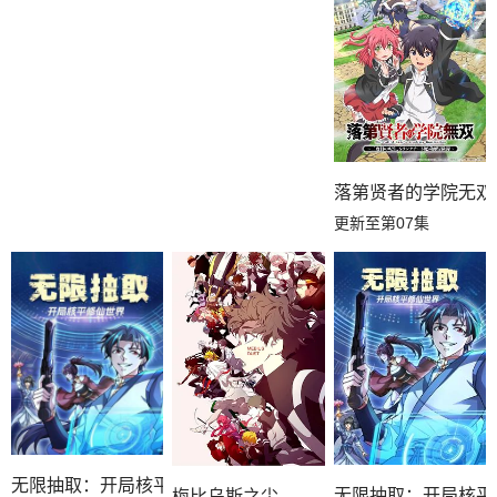
第117集
第116集
第115集
第114集
第113集
第112集
第111集
第110集
第109集
落第贤者的学院无双
更新至第07集
第108集
第107集
第106集
第105集
第104集
第103集
第102集
第101集
第100集
第99集
第98集
第97集
第96集
第95集
第94集
无限抽取：开局核平修仙世界动态漫
无限抽取：开局核平
梅比乌斯之尘