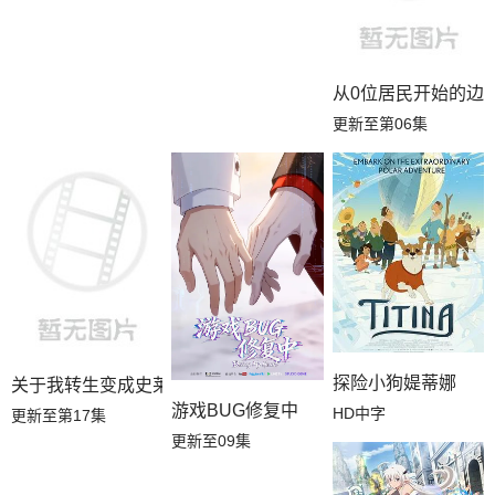
第141集
第140集
第139集
从0位居民开始的边
第138集
第137集
第136集
更新至第06集
第135集
第134集
第133集
第132集
第131集
第130集
第129集
第128集
第127集
第126集
第125集
第124集
探险小狗媞蒂娜
关于我转生变成史莱姆这档事第四季
游戏BUG修复中
HD中字
更新至第17集
第123集
第122集
第121集
更新至09集
第120集
第119集
第118集