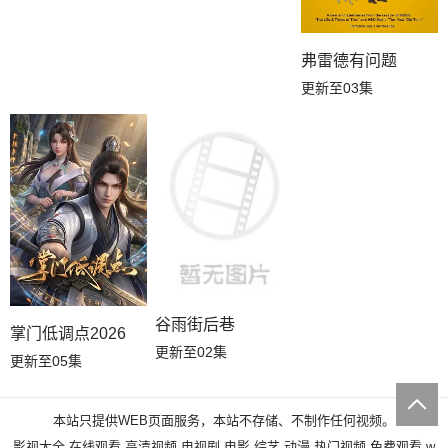
第25集
第24集
第23集
弗雷德有问题
更新至03集
第22集
第21集
第20集
第19集
第18集
第17集
第16集
第15集
第14集
第13集
第12集
第11集
第10集
第09集
第08集
谷雨街后巷
掌门低调点2026
更新至02集
更新至05集
第07集
第06集
第05集
第04集
第03集
第02集
本站只提供WEB页面服务，本站不存储、不制作任何视频。
影视大全,在线观看,高清视频,电视剧,电影,综艺,动漫,热门视频,免费观看
w