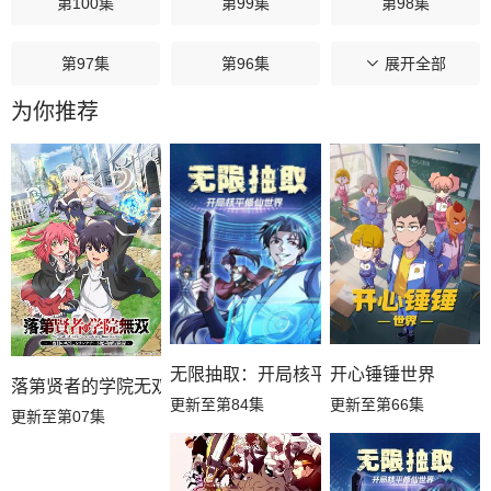
第100集
第99集
第98集
第97集
第96集
第95集
展开全部
为你推荐
第94集
第93集
第92集
第91集
第90集
第89集
第88集
第87集
第86集
第85集
第84集
第83集
第82集
第81集
第80集
无限抽取：开局核平修仙世界动态漫
开心锤锤世界
落第贤者的学院无双第二回转生，S等级作弊魔术师冒险记
更新至第84集
更新至第66集
更新至第07集
第79集
第78集
第77集
第76集
第75集
第74集