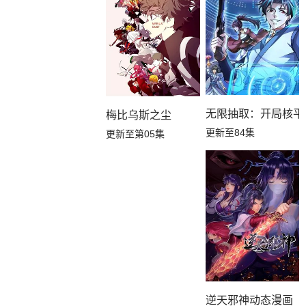
第73集
第72集
第71集
第70集
第69集
第68集
第67集
第66集
第65集
无限抽取：开局核平
梅比乌斯之尘
更新至84集
更新至第05集
第64集
第63集
第62集
第61集
第60集
第59集
第58集
第57集
第56集
第55集
第54集
第53集
第52集
第51集
第50集
逆天邪神动态漫画