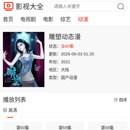
影视大全
首页
电视剧
电影
综艺
动漫
雕塑动态漫
状态：
全60集
更新：
2026-06-03 01:20
年份：
2021
地区：
大陆
类型：
国产动漫
播放列表
倒序
高清
第60集
第59集
第58集