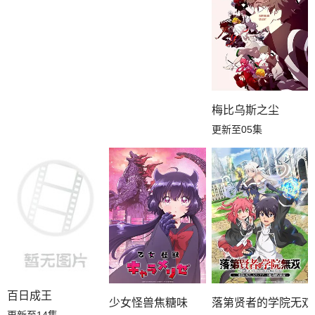
第33集
第32集
第31集
第30集
第29集
第28集
第27集
第26集
第25集
梅比乌斯之尘
更新至05集
第24集
第23集
第22集
第21集
第20集
第19集
第18集
第17集
第16集
第15集
第14集
第13集
百日成王
第12集
第11集
第10集
少女怪兽焦糖味
落第贤者的学院无双
更新至14集