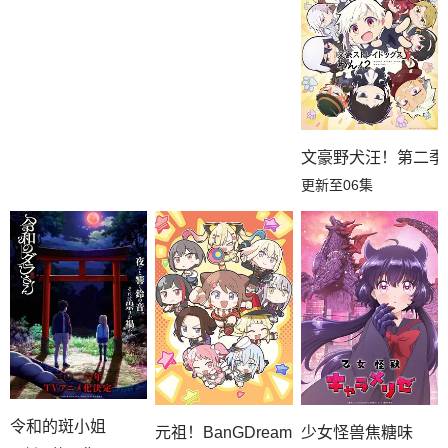
第05集
第04集
第03集
第02集
第01集
文豪野犬汪！第二季
更新至06集
令和的斑小姐
元祖！BanGDream酱
少女怪兽焦糖味