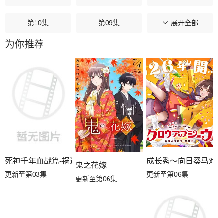
第10集
第09集
第08集
展开全部
为你推荐
第07集
第06集
第05集
第04集
第03集
第02集
第01集
成长秀～向日葵马戏
死神千年血战篇-祸进谭-
鬼之花嫁
更新至第06集
更新至第03集
更新至第06集