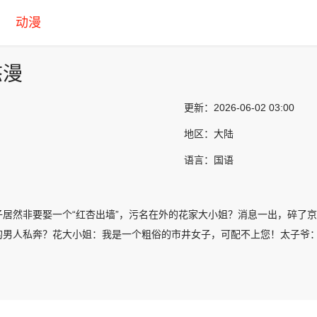
动漫
态漫
更新：
2026-06-02 03:00
地区：
大陆
语言：
国语
子居然非要娶一个“红杏出墙”，污名在外的花家大小姐？消息一出，碎了
的男人私奔？花大小姐：我是一个粗俗的市井女子，可配不上您！太子爷