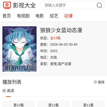
影视大全
首页
电视剧
电影
综艺
动漫
狼狼少女蓝动态漫
状态：
全13集
更新：
2026-06-02 00:40
年份：
2021
地区：
大陆
类型：
爱情,国产动漫
播放列表
倒序
高清
第13集
第12集
第11集