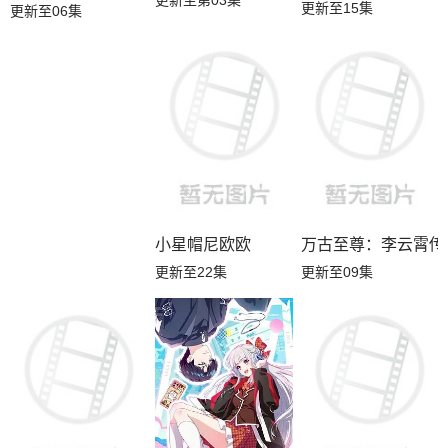
更新至15集
更新至06集
小星帽尼欧欧
万古至尊：李云霄传
更新至22集
更新至09集