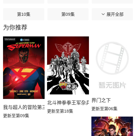
第10集
第09集
第08集
展开全部
为你推荐
第07集
第06集
第05集
第04集
第03集
第02集
第01集
界门之下
北斗神拳拳王军杂兵们的挽歌
我与超人的冒险第三季
更新至第06集
更新至第18集
更新至第09集