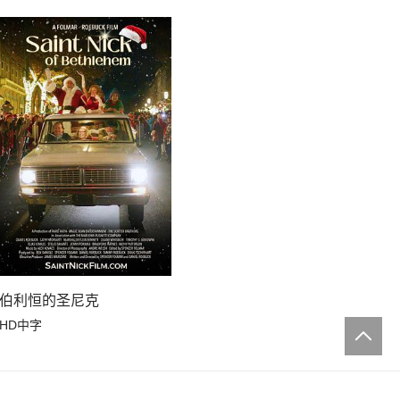
伯利恒的圣尼克
HD中字