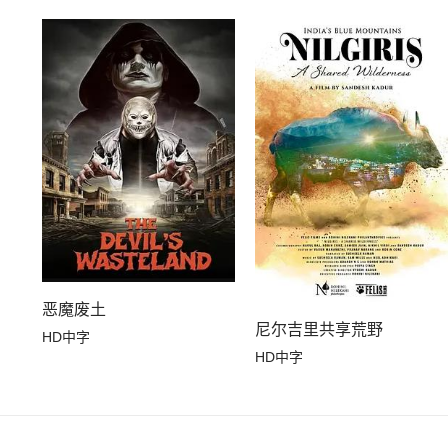
恶魔废土
尼尔吉里共享荒野
HD中字
HD中字