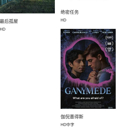
绝密任务
HD
最后孤屋
HD
伽倪墨得斯
HD中字