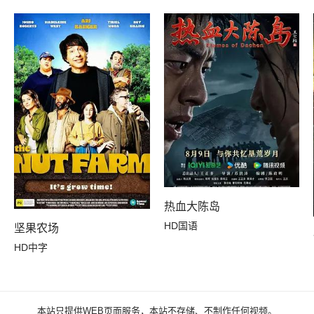
热血大陈岛
HD国语
坚果农场
HD中字
本站只提供WEB页面服务，本站不存储、不制作任何视频。