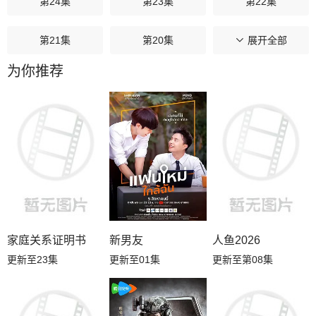
第24集
第23集
第22集
第21集
第20集
第19集
展开全部
为你推荐
第18集
第17集
第16集
第15集
第14集
第13集
第12集
第11集
第10集
第09集
第08集
第07集
第06集
第05集
第04集
家庭关系证明书
新男友
人鱼2026
更新至23集
更新至01集
更新至第08集
第03集
第02集
第01集