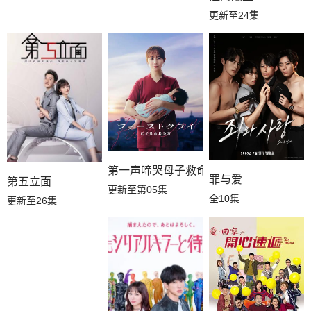
更新至24集
第一声啼哭母子救命急救班
罪与爱
第五立面
更新至第05集
全10集
更新至26集