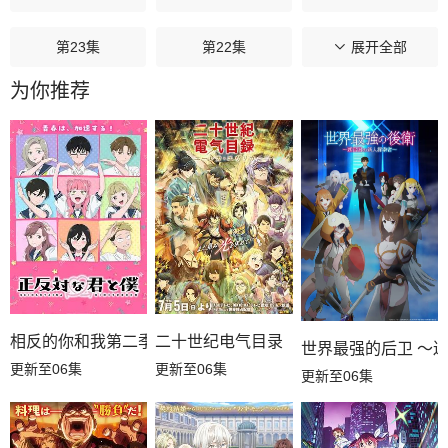
第23集
第22集
第21集
展开全部
为你推荐
第20集
第19集
第18集
第17集
第16集
第15集
第14集
第13集
第12集
第11集
第10集
第09集
第08集
第07集
第06集
相反的你和我第二季
二十世纪电气目录
世界最强的后卫 ～
更新至06集
更新至06集
更新至06集
第05集
第04集
第03集
第02集
第01集