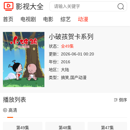
影视大全
首页
电视剧
电影
综艺
动漫
小破孩贺卡系列
状态：
全49集
更新：
2026-06-01 00:20
年份：
2016
地区：
大陆
类型：
搞笑,国产动漫
播放列表
倒序
高清
第49集
第48集
第47集