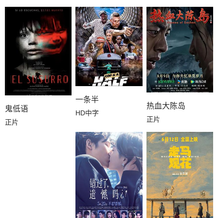
一条半
热血大陈岛
鬼低语
HD中字
正片
正片