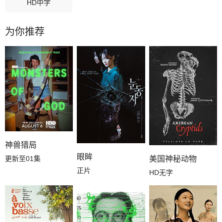
HD中字
为你推荐
神兽猎局
眼眸
更新至01集
美国神秘动物
正片
HD无字