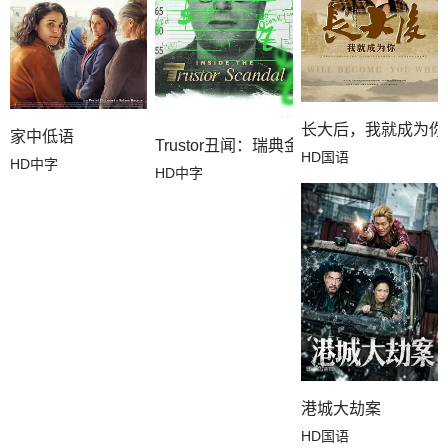
长大后，我就成为你
家中低语
Trustor丑闻：瑞典金融案内幕
HD国语
HD中字
HD中字
港城大劫案
HD国语