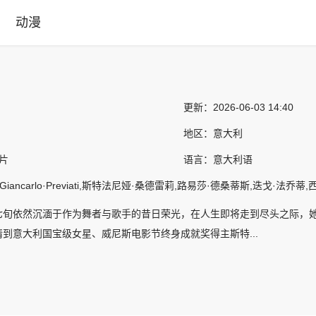
动漫
更新：
2026-06-03 14:40
地区：
意大利
情片
语言：
意大利语
o,Giancarlo·Previati,斯特法尼娅·桑德雷莉,路易莎·德桑蒂斯,迭戈·法乔
七旬依然沉湎于作为舞者与歌手的昔日荣光，在人生即将走到尽头之际，她
到意大利国宝级女星、威尼斯电影节终身成就奖得主斯特...