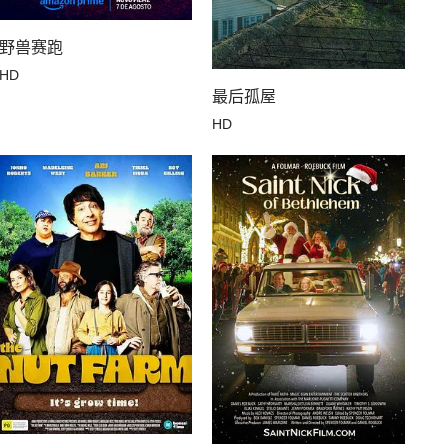
野兽赛跑
HD
最后孤屋
HD