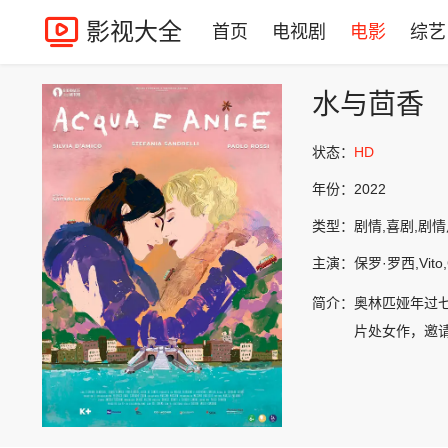
影视大全
首页
电视剧
电影
综艺
水与茴香
状态：
HD
年份：
2022
类型：
剧情,喜剧,剧
主演：
保罗·罗西,Vit
简介：
奥林匹娅年过
片处女作，邀请