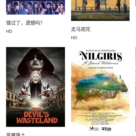
错过了，遗憾吗？
走马观花
HD
HD
恶魔废土