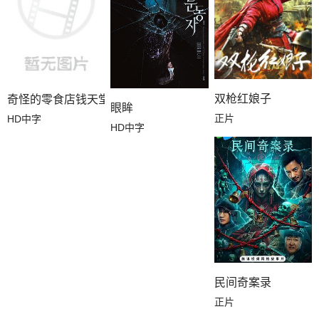
双枪红娘子
奇怪的零食店钱天堂
眼眸
正片
HD中字
HD中字
民间奇案录
正片