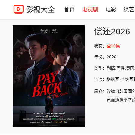
影视大全
首页
电视剧
电影
综艺
偿还2026
状态：
全10集
年份：
2026
类型：
剧情,同性,泰
主演：
塔纳瓦·辛纳瓦特拉,帕
简介：
改编自韩国同
己而遭遇不幸感