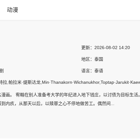
动漫
更新：
2026-08-02 14:20
地区：
泰国
国剧
语言：
泰语
拉米·缇斯达龙,Min·Thanakorn·Wichanukhor,Toptap·Jarukit·Kaewmoo
名漫画。 宥翰在别人准备考大学的年纪进入地下钱庄，以讨债为目标生活
到内疚，从那天以后，以赎罪之心不停地做苦工。偶然间...