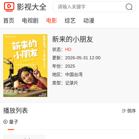
影视大全
首页
电视剧
电影
综艺
动漫
新来的小朋友
状态：
HD
更新：
2026-05-31 12:00
年份：
2025
地区：
中国台湾
类型：
记录片
播放列表
倒序
量子