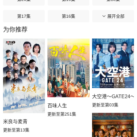
第17集
第16集
第15集
展开全部
为你推荐
第14集
第13集
第12集
第11集
第10集
第09集
第08集
第07集
第06集
第05集
第04集
第03集
大空港～GATE24～
第02集
第01集
更新至第03集
百味人生
更新至第251集
米良与麦青
更新至第13集