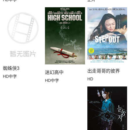
蜘蛛侠3
出走哥哥的彼界
迷幻高中
HD中字
HD
HD中字