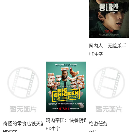
网内人：无脸杀手
HD中字
鸡肉帝国：快餐阴谋
奇怪的零食店钱天堂
绝密任务
HD中字
HD中字
正片