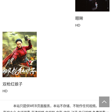
眼眸
HD
双枪红娘子
HD
本站只提供WEB页面服务，本站不存储、不制作任何视频。