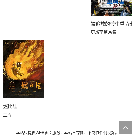
被追放的转生重骑士
更新至第06集
燃比娃
正片
本站只提供WEB页面服务，本站不存储、不制作任何视频。