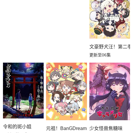
第33集
第32集
第31集
第30集
第29集
第28集
第27集
第26集
第25集
文豪野犬汪！第二季
更新至06集
第24集
第23集
第22集
第21集
第20集
第19集
第18集
第17集
第16集
第15集
第14集
第13集
第12集
第11集
第10集
令和的斑小姐
元祖！BanGDream酱
少女怪兽焦糖味