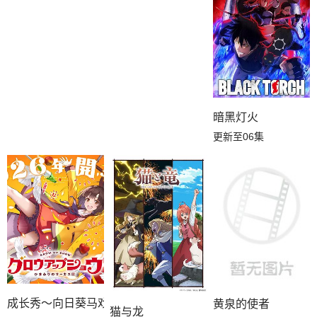
暗黑灯火
更新至06集
成长秀～向日葵马戏团～
黄泉的使者
猫与龙