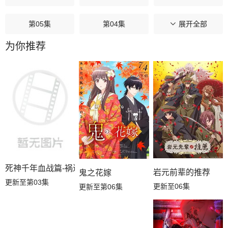
第05集
第04集
第03集
展开全部
为你推荐
第02集
第01集
死神千年血战篇-祸进谭-
岩元前辈的推荐
鬼之花嫁
更新至第03集
更新至06集
更新至第06集