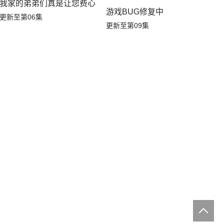
我家的弟弟们真是让您费心了
游戏BUG修复中
更新至第06集
更新至第09集
季
家在废设定异世界无双～第2季