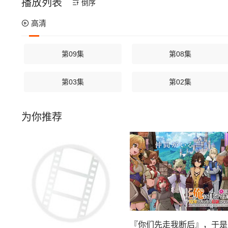
播放列表
倒序
高清
第09集
第08集
第03集
第02集
为你推荐
『你们先走我断后』，于是