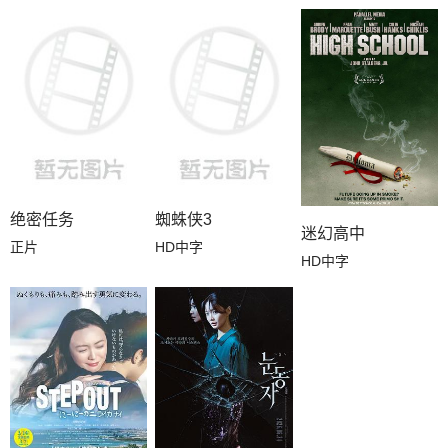
绝密任务
蜘蛛侠3
迷幻高中
正片
HD中字
HD中字