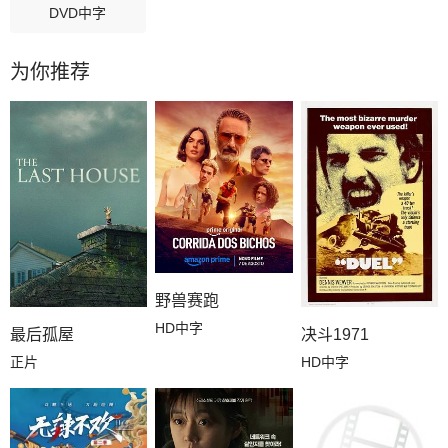
DVD中字
为你推荐
野兽赛跑
HD中字
最后孤屋
决斗1971
正片
HD中字