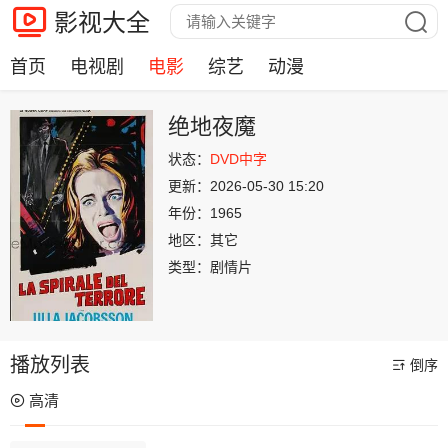
影视大全
首页
电视剧
电影
综艺
动漫
绝地夜魔
状态：
DVD中字
更新：
2026-05-30 15:20
年份：
1965
地区：
其它
类型：
剧情片
播放列表
倒序
高清