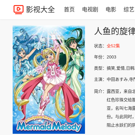
影视大全
首页
电视剧
电影
综艺
人鱼的旋
状态：
全52集
年份：
2003
类型：
搞笑,爱情,日
主演：
中田あすみ,寺
简介：
露西亚，来自
红色珍珠交给
亚，名叫七海
份。与此同时
阻止水妖们的
们的歌声作为