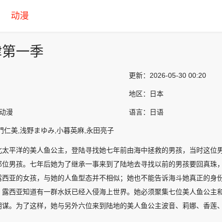
动漫
律第一季
更新：
2026-05-30 00:20
地区：
日本
韩动漫
语言：
日语
門仁美,浅野まゆみ,小暮英麻,永田亮子
北太平洋的美人鱼公主，登陆寻找她七年前由海中拯救的男孩，当时这位
那位男孩。七年后她为了继承一事来到了陆地去寻找以前的男孩要回真珠
露西亚的女孩，与她的人鱼型态并不相似；她也不能告诉海斗她真正的身
，露西亚知道有一群水妖已经入侵海上世界。她必须聚集七位美人鱼公主和
阴谋。为了这样，她与另外六位来到陆地的美人鱼公主波音、莉娜、香莲
攻击武器去对付水妖。…