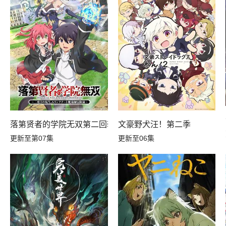
第14集
第13集
第08集
第07集
第02集
第01集
落第贤者的学院无双第二回转生，S等级作弊魔术师冒险记
文豪野犬汪！第二季
更新至第07集
更新至06集