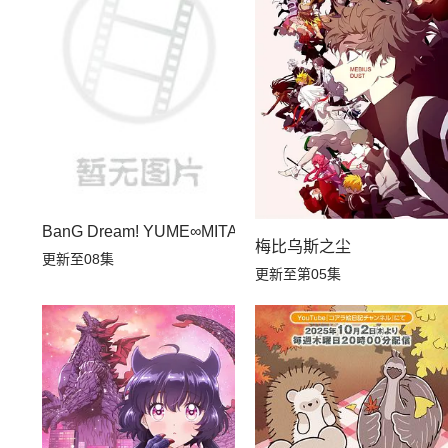
第16集
第15集
第10集
第09集
第04集
第03集
BanG Dream! YUME∞MITA
梅比乌斯之尘
更新至08集
更新至第05集