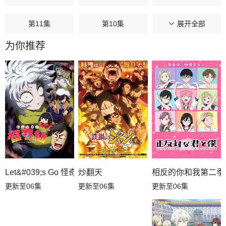
第11集
第10集
第09集
展开全部
为你推荐
第08集
第07集
第06集
第05集
第04集
第03集
第02集
第01集
相反的你和我第二季
炒翻天
Let&#039;s Go 怪奇组
更新至06集
更新至06集
更新至06集