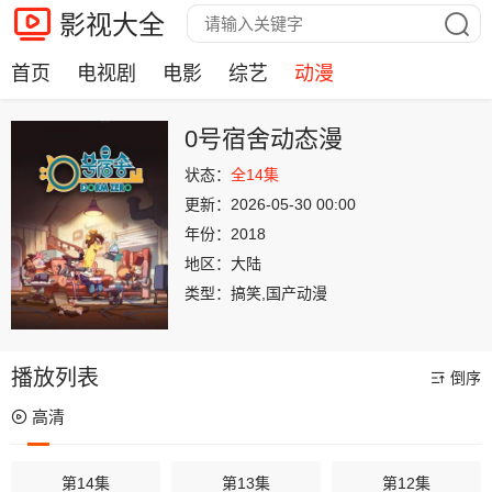
影视大全
首页
电视剧
电影
综艺
动漫
0号宿舍动态漫
状态：
全14集
更新：
2026-05-30 00:00
年份：
2018
地区：
大陆
类型：
搞笑,国产动漫
播放列表
倒序
高清
第14集
第13集
第12集