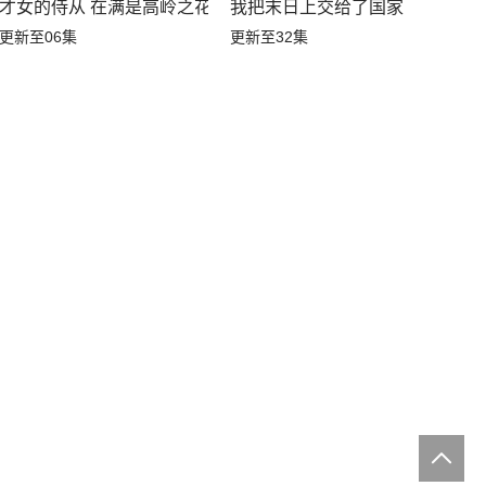
才女的侍从 在满是高岭之花的贵族学校暗中照顾（毫无生活自
我把末日上交给了国家
更新至06集
更新至32集