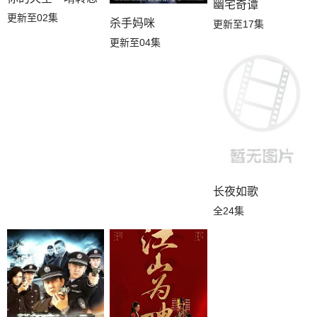
幽宅奇谭
更新至02集
杀手妈咪
更新至17集
更新至04集
长夜如歌
全24集