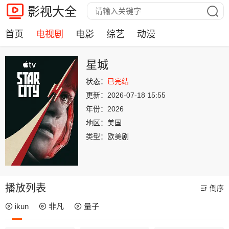
影视大全
首页
电视剧
电影
综艺
动漫
星城
状态：
已完结
更新：
2026-07-18 15:55
年份：
2026
地区：
美国
类型：
欧美剧
播放列表
倒序
ikun
非凡
量子