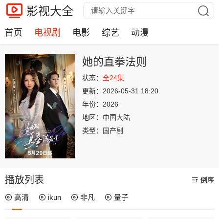
影视大全
首页
电视剧
电影
综艺
动漫
她的直拳法则
状态：
全24集
更新：
2026-05-31 18:20
年份：
2026
地区：
中国大陆
类型：
国产剧
播放列表
倒序
高清
ikun
非凡
量子