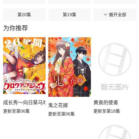
第20集
第19集
第18集
展开全部
为你推荐
第17集
第16集
第15集
第14集
第13集
第12集
第11集
第10集
第09集
第08集
第07集
第06集
第05集
第04集
第03集
成长秀～向日葵马戏团～
黄泉的使者
鬼之花嫁
更新至第06集
更新至第18集
更新至第06集
第02集
第01集