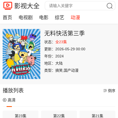
影视大全
首页
电视剧
电影
综艺
动漫
无料快活第三季
状态：
全23集
更新：
2026-05-29 00:00
年份：
2024
地区：
大陆
类型：
搞笑,国产动漫
播放列表
倒序
高清
第23集
第22集
第21集