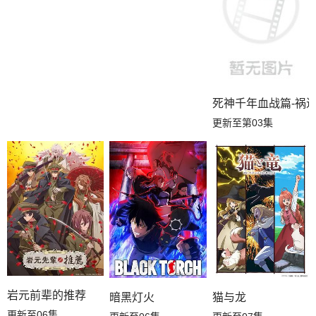
死神千年血战篇-祸进
更新至第03集
岩元前辈的推荐
暗黑灯火
猫与龙
更新至06集