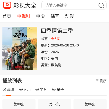
影视大全
首页
电视剧
电影
综艺
动漫
四季情第二季
状态：
全8集
更新：
2026-05-28 23:40
年份：
2026
地区：
美国
类型：
欧美剧
播放列表
倒序
高清
ikun
非凡
量子
第08集
第07集
第06集