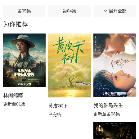
第05集
第04集
第03集
展开全部
为你推荐
第02集
第01集
林间鸽踪
更新至01集
我的鸵鸟先生
黄皮树下
更新至第08集
已完结