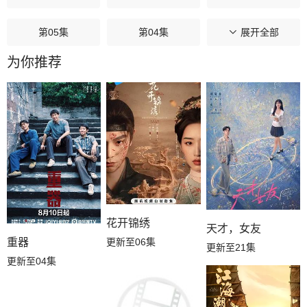
第05集
第04集
第03集
展开全部
为你推荐
第02集
第01集
花开锦绣
天才，女友
更新至06集
重器
更新至21集
更新至04集