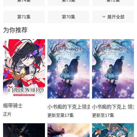
第74集
第73集
第72集
第71集
第70集
第69集
展开全部
为你推荐
第68集
第67集
第66集
第65集
第64集
第63集
第62集
第61集
第60集
第59集
第58集
第57集
第56集
第55集
第54集
缎带骑士
小书痴的下克上领主的养女
小书痴的下克上 领
正片
更新至第17集
更新至17集
第53集
第52集
第51集
第50集
第49集
第48集