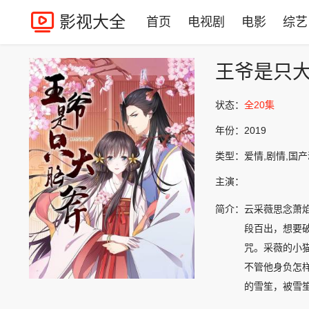
影视大全
首页
电视剧
电影
综艺
王爷是只
状态：
全20集
年份：
2019
类型：
爱情,剧情,国
主演：
简介：
云采薇思念萧
段百出，想要
咒。采薇的小
不管他身负怎
的雪笙，被雪
使用巫术害人