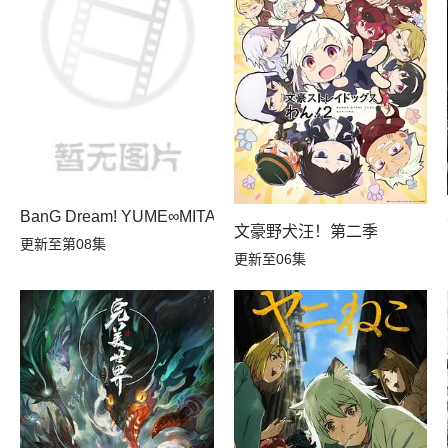
BanG Dream! YUME∞MITA
转生，S等级作弊魔术师冒险记
文豪野犬汪！第二季
更新至第08集
更新至06集