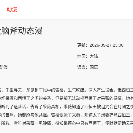
动漫
大脑斧动态漫
更新：
2026-05-27 23:00
地区：
大陆
产动漫
语言：
国语
焰，千里寻夫，却见到军帐中的雪樱，生气吃醋。两人产生误会。但西恒
破坏采薇和西恒王之间的关系，但是都无法动摇西恒王对采薇的感情，她
猫听到了这番话，告诉了采薇真相，采薇知道了西恒王被诅咒会在月圆之
样的苦痛，她都愿与他共担。雪樱恨透了采薇，知道太子想要铲除西恒王
笙所救。雪笙对采薇一见钟情，得知采薇心中只有西恒王，便默默帮助云
。雪樱只求能做西恒王的妾侍，只要他愿意，她就替她解除诅咒，并且一