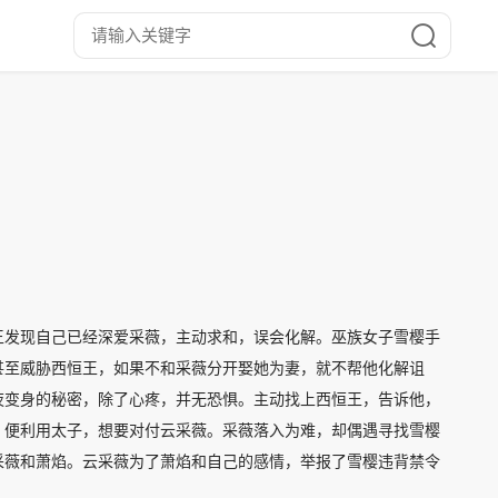
王发现自己已经深爱采薇，主动求和，误会化解。巫族女子雪樱手
甚至威胁西恒王，如果不和采薇分开娶她为妻，就不帮他化解诅
夜变身的秘密，除了心疼，并无恐惧。主动找上西恒王，告诉他，
，便利用太子，想要对付云采薇。采薇落入为难，却偶遇寻找雪樱
采薇和萧焰。云采薇为了萧焰和自己的感情，举报了雪樱违背禁令
辈子忠于他，和采薇和睦相处。可是云采薇是现代的灵魂，她只能