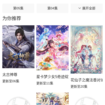
第05集
第04集
第03集
展开全部
为你推荐
第02集
第01集
太古神尊
星卡梦少女5奇迹绽放
花仙子之魔法香对论
更新至06集
更新至11集
更新至20集