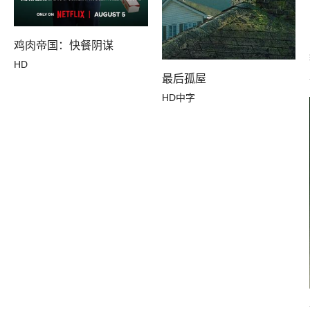
鸡肉帝国：快餐阴谋
HD
最后孤屋
HD中字