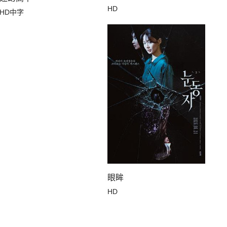
HD
HD中字
眼眸
HD