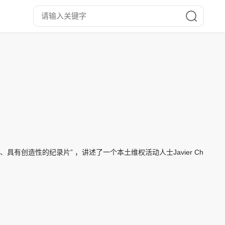
有创造性的纪录片” ，讲述了一个本土维权活动人士Javier Ch