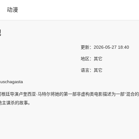
动漫
地
更新：
2026-05-27 18:40
地区：
其它
语言：
其它
uschagasta
根廷导演卢奎西亚·马特尔将她的第一部非虚构类电影描述为一部“混合的、具
人地主谋杀的故事。