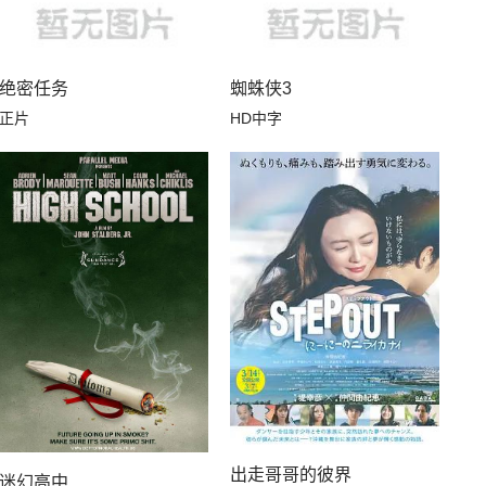
绝密任务
蜘蛛侠3
正片
HD中字
出走哥哥的彼界
迷幻高中