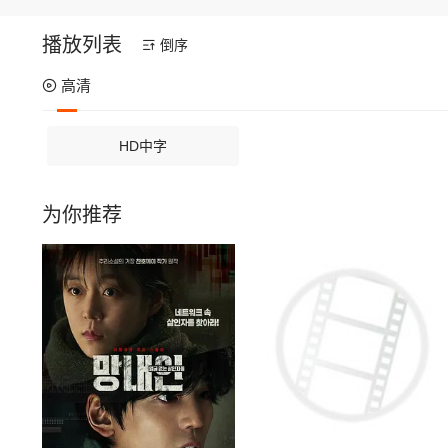
播放列表
倒序
高清
HD中字
为你推荐