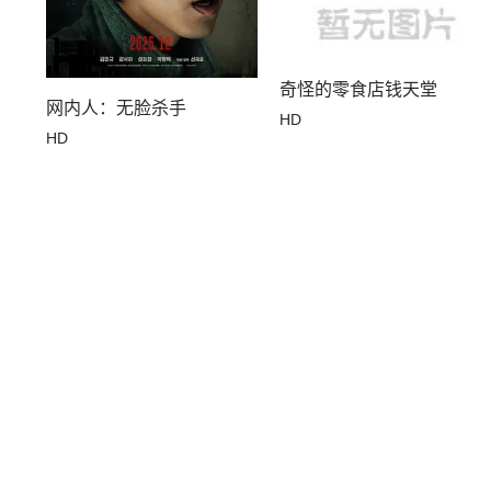
奇怪的零食店钱天堂
网内人：无脸杀手
HD
HD