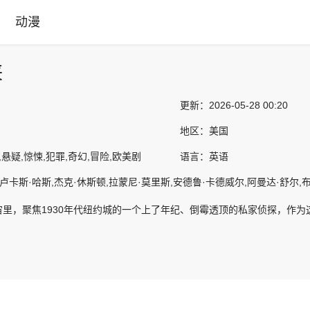
动漫
侠
更新：
2026-05-28 00:20
地区：
美国
,悬疑,惊悚,犯罪,奇幻,冒险,欧美剧
语言：
英语
卢卡斯·哈斯,杰克·休斯顿,拉蒙尼·莫里斯,安德鲁·卡德威尔,阿曼达·舒尔,布莱
宙里，聚焦1930年代纽约城的一个上了年纪、倒霉透顶的私家侦探，作