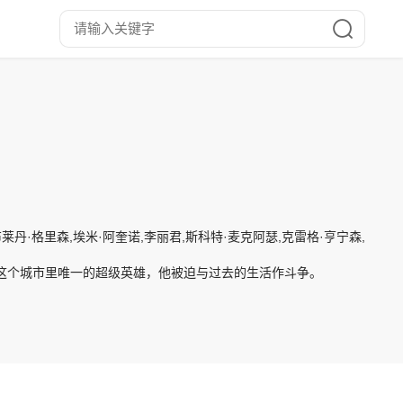
丹·格里森,埃米·阿奎诺,李丽君,斯科特·麦克阿瑟,克雷格·亨宁森,休·B·赫鲁伯
为这个城市里唯一的超级英雄，他被迫与过去的生活作斗争。