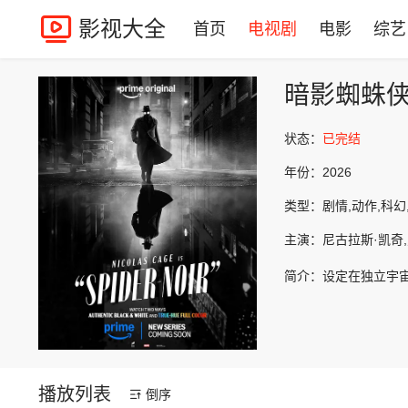
影视大全
首页
电视剧
电影
综艺
暗影蜘蛛
状态：
已完结
年份：
2026
类型：
剧情,动作,科幻
主演：
尼古拉斯·凯奇,
简介：
设定在独立宇
播放列表
倒序