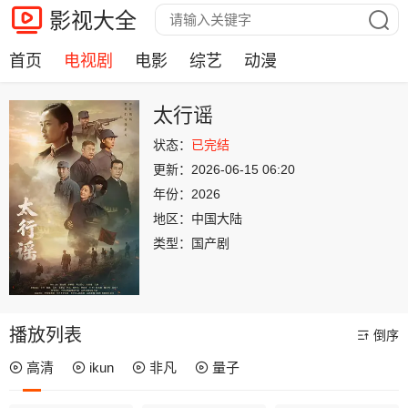
影视大全
首页
电视剧
电影
综艺
动漫
太行谣
状态：
已完结
更新：
2026-06-15 06:20
年份：
2026
地区：
中国大陆
类型：
国产剧
播放列表
倒序
高清
ikun
非凡
量子