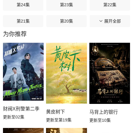
第24集
第23集
第22集
第21集
第20集
第19集
展开全部
为你推荐
第18集
第17集
第16集
第15集
第14集
第13集
第12集
第11集
第10集
第09集
第08集
第07集
第06集
第05集
第04集
财阀X刑警第二季
黄皮树下
马背上的银行
更新至02集
第03集
第02集
第01集
更新至第19集
更新至10集