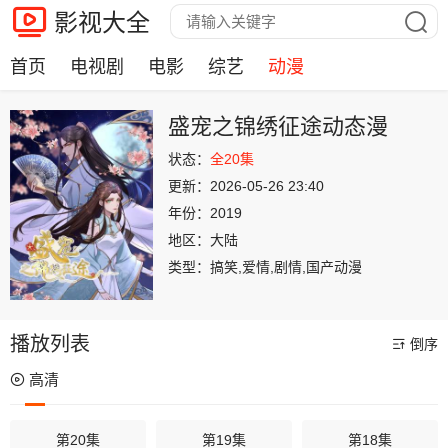
影视大全
首页
电视剧
电影
综艺
动漫
盛宠之锦绣征途动态漫
状态：
全20集
更新：
2026-05-26 23:40
年份：
2019
地区：
大陆
类型：
搞笑,爱情,剧情,国产动漫
播放列表
倒序
高清
第20集
第19集
第18集