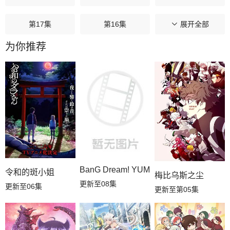
第17集
第16集
第15集
展开全部
为你推荐
第14集
第13集
第12集
第11集
第10集
第09集
第08集
第07集
第06集
第05集
第04集
第03集
第02集
第01集
BanG Dream! YUME∞MITA
令和的斑小姐
梅比乌斯之尘
更新至08集
更新至06集
更新至第05集