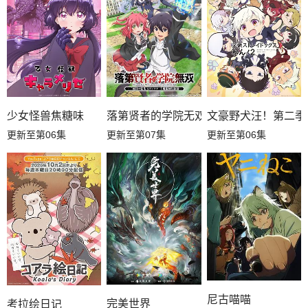
少女怪兽焦糖味
落第贤者的学院无双第二回转生，S等级
文豪野犬汪！第二季
更新至第06集
更新至第07集
更新至第06集
尼古喵喵
完美世界
考拉绘日记