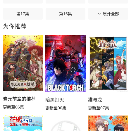
第17集
第16集
第15集
展开全部
为你推荐
第14集
第13集
第12集
第11集
第10集
第09集
第08集
第07集
第06集
第05集
第04集
第03集
第02集
第01集
岩元前辈的推荐
暗黑灯火
猫与龙
更新至06集
更新至06集
更新至07集