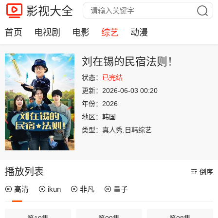
影视大全
首页
电视剧
电影
综艺
动漫
刘在锡的民宿法则！
状态：
已完结
更新：
2026-06-03 00:20
年份：
2026
地区：
韩国
类型：
真人秀,日韩综艺
播放列表
倒序
高清
ikun
非凡
量子