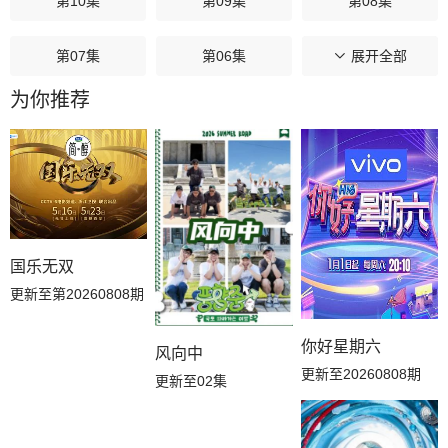
第10集
第09集
第08集
第07集
第06集
第05集
展开全部
为你推荐
第04集
第03集
第02集
第01集
国乐无双
更新至第20260808期
你好星期六
风向中
更新至20260808期
更新至02集