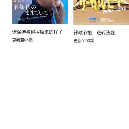
请保持名侦探原来的样子
律政节拍：逆转法庭
更新至04集
更新至03集