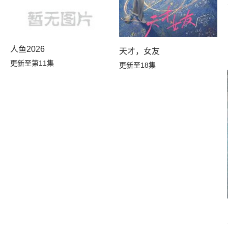
人鱼2026
天才，女友
更新至第11集
更新至18集