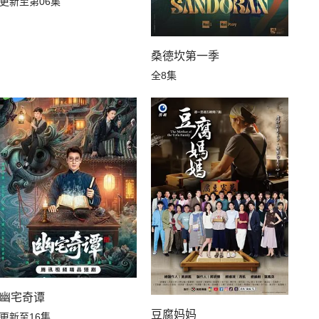
更新至第06集
桑德坎第一季
全8集
幽宅奇谭
豆腐妈妈
更新至16集