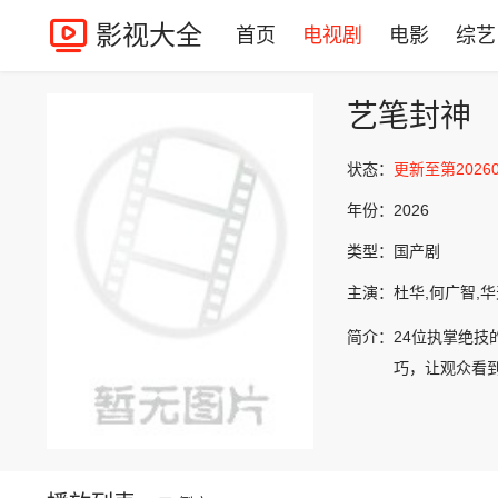
影视大全
首页
电视剧
电影
综艺
艺笔封神
状态：
更新至第20260
年份：
2026
类型：
国产剧
主演：
杜华,何广智,华
简介：
24位执掌绝技
巧，让观众看