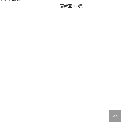
更新至163集