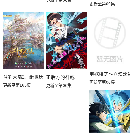
更新至第06集
更新至第09集
地狱模式～喜欢速通
斗罗大陆2：绝世唐门
正后方的神威
更新至第06集
更新至第165集
更新至第06集