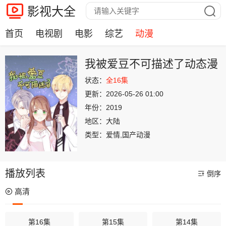
影视大全
首页
电视剧
电影
综艺
动漫
我被爱豆不可描述了动态漫
状态：
全16集
更新：
2026-05-26 01:00
年份：
2019
地区：
大陆
类型：
爱情,国产动漫
播放列表
倒序
高清
第16集
第15集
第14集