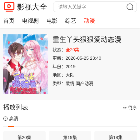
影视大全
首页
电视剧
电影
综艺
动漫
重生丫头狠狠爱动态漫
状态：
全20集
更新：
2026-05-25 23:40
年份：
2019
地区：
大陆
类型：
爱情,国产动漫
播放列表
倒序
高清
第20集
第19集
第18集