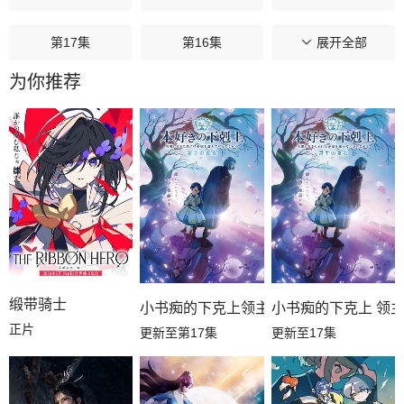
第17集
第16集
第15集
展开全部
为你推荐
第14集
第13集
第12集
第11集
第10集
第09集
第08集
第07集
第06集
第05集
第04集
第03集
第02集
第01集
缎带骑士
小书痴的下克上领主的养女
小书痴的下克上 领
正片
更新至第17集
更新至17集