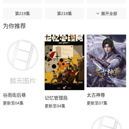
第219集
第218集
第217集
展开全部
为你推荐
第216集
第215集
第214集
第213集
第212集
第211集
第210集
第209集
第208集
第207集
第206集
第205集
第204集
第203集
第202集
谷雨街后巷
太古神尊
记忆管理局
更新至04集
更新至07集
更新至04集
第201集
第200集
第199集
第198集
第197集
第196集