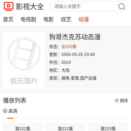
影视大全
首页
电视剧
电影
综艺
动漫
狗哥杰克苏动态漫
状态：
全222集
更新：
2026-05-25 23:40
年份：
2019
地区：
大陆
类型：
搞笑,爱情,国产动漫
播放列表
倒序
高清
第222集
第221集
第220集