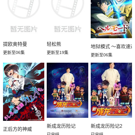
提欧奥特曼
轻松熊
地狱模式 ～喜欢速
更新至06集
更新至19集
更新至06集
新成龙历险记
新成龙历险记2
正后方的神威
已完结
已完结