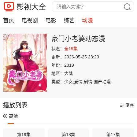
影视大全
首页
电视剧
电影
综艺
动漫
豪门小老婆动态漫
状态：
全19集
更新：
2026-05-25 23:20
年份：
2019
地区：
大陆
类型：
少女,爱情,剧情,国产动漫
播放列表
倒序
高清
第19集
第18集
第17集