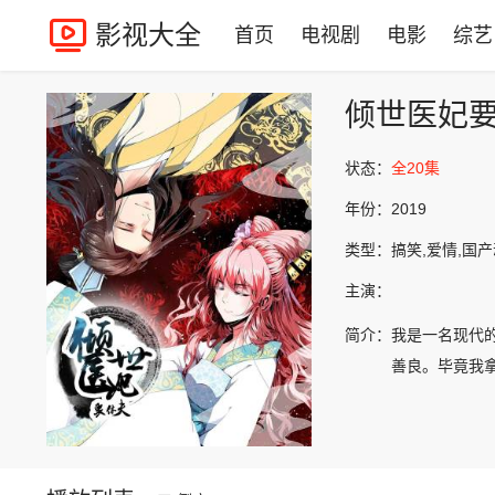
影视大全
首页
电视剧
电影
综艺
倾世医妃
状态：
全20集
年份：
2019
类型：
搞笑,爱情,国
主演：
简介：
我是一名现代
善良。毕竟我